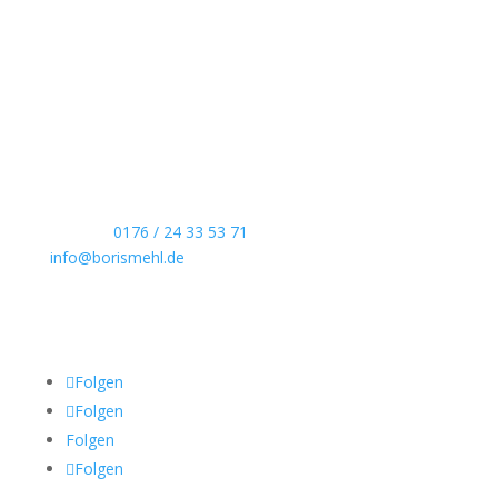
Boris Mehl fotografiert
Echte Boudoirfotografie, ungestellte
Hochzeitsreportagen, persönliche Portraits und
dokumentarische Reportagen & Projekte.
Kontaktdaten
Telefon:
0176 / 24 33 53 71
info@borismehl.de
Sozial Media
Folgen
Folgen
Folgen
Folgen