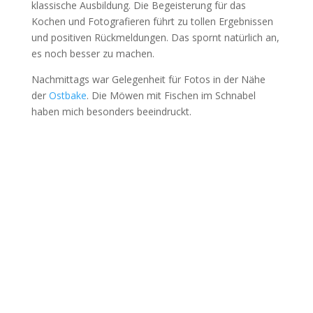
klassische Ausbildung. Die Begeisterung für das
Kochen und Fotografieren führt zu tollen Ergebnissen
und positiven Rückmeldungen. Das spornt natürlich an,
es noch besser zu machen.
Nachmittags war Gelegenheit für Fotos in der Nähe
der
Ostbake
. Die Möwen mit Fischen im Schnabel
haben mich besonders beeindruckt.
Schreib mir oder ruf
mich an!
Lass uns gemeinsam einen Kaffee trinken
und auch ein paar Portraits machen.
Schreib mir einfach per Email oder
WhatsApp oder ruf mich an.