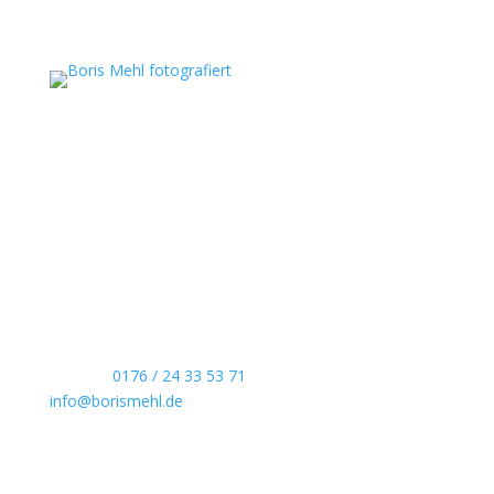
Boris Mehl fotografiert
Echte Boudoirfotografie, ungestellte
Hochzeitsreportagen, persönliche Portraits und
dokumentarische Reportagen & Projekte.
Kontaktdaten
Telefon:
0176 / 24 33 53 71
info@borismehl.de
Sozial Media