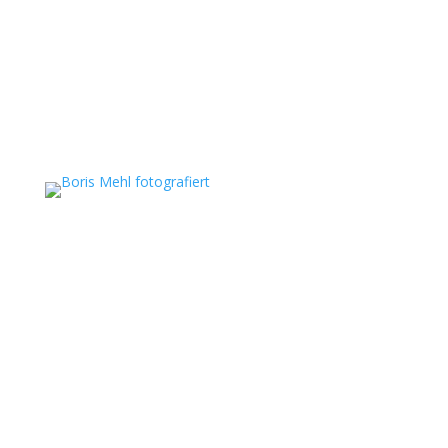
Boris Mehl fotografiert
Echte Boudoirfotografie, ungestellte
Hochzeitsreportagen, persönliche Portraits und
dokumentarische Reportagen & Projekte.
Kontaktdaten