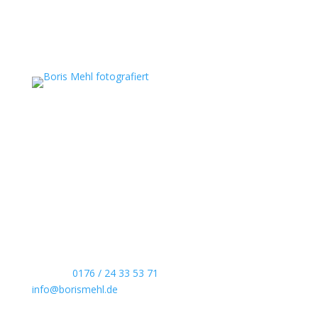
Boris Mehl fotografiert
Echte Boudoirfotografie, ungestellte
Hochzeitsreportagen, persönliche Portraits und
dokumentarische Reportagen & Projekte.
Kontaktdaten
Telefon:
0176 / 24 33 53 71
info@borismehl.de