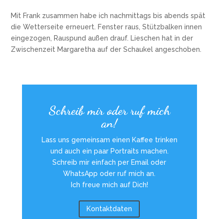
Mit Frank zusammen habe ich nachmittags bis abends spät
die Wetterseite erneuert. Fenster raus, Stützbalken innen
eingezogen, Rauspund außen drauf. Lieschen hat in der
Zwischenzeit Margaretha auf der Schaukel angeschoben.
Schreib mir oder ruf mich
an!
Lass uns gemeinsam einen Kaffee trinken
und auch ein paar Portraits machen.
Schreib mir einfach per Email oder
WhatsApp oder ruf mich an.
Ich freue mich auf Dich!
Kontaktdaten