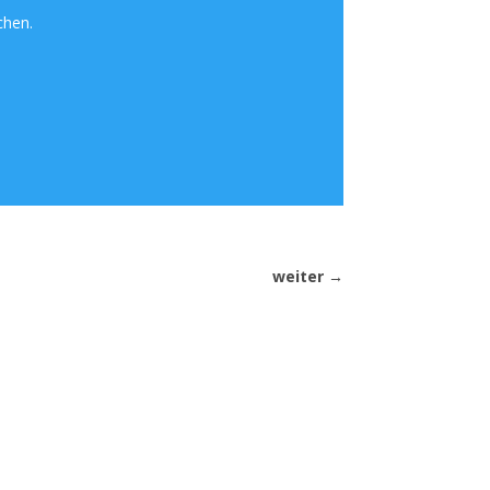
chen.
weiter
→