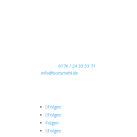
Boris Mehl fotografiert
Echte Boudoirfotografie, ungestellte Hochzeitsr
Portraits und dokumentarische Reportagen & Pr
Kontaktdaten
Telefon:
0176 / 24 33 53 71
info@borismehl.de
Sozial Media
Folgen
Folgen
Folgen
Folgen