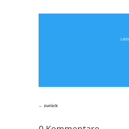
Lass
←
zurück
0 Kommentare