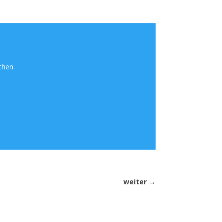
chen.
weiter
→