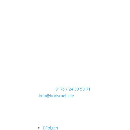
Boris Mehl fotografiert
Echte Boudoirfotografie, ungestellte Hochzeitsr
Portraits und dokumentarische Reportagen & Pr
Kontaktdaten
Telefon:
0176 / 24 33 53 71
info@borismehl.de
Sozial Media
Folgen