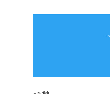
Lass
←
zurück