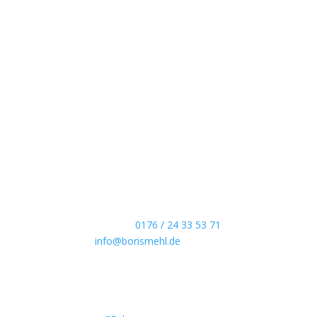
Boris Mehl fotografiert
Echte Boudoirfotografie, ungestellte Hochzeitsr
Portraits und dokumentarische Reportagen & Pr
Kontaktdaten
Telefon:
0176 / 24 33 53 71
info@borismehl.de
Sozial Media