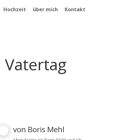
Hochzeit
über mich
Kontakt
 Vatertag
von
Boris Mehl
Mein Name ist Boris Mehl und ich