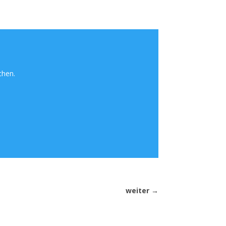
chen.
weiter
→