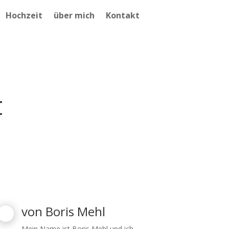
Hochzeit
über mich
Kontakt
t
von
Boris Mehl
Mein Name ist Boris Mehl und ich