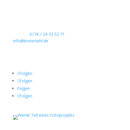
Hochzeitsreportagen, persönliche Portraits und
dokumentarische Reportagen & Projekte.
Kontaktdaten
Telefon:
0176 / 24 33 53 71
info@borismehl.de
Sozial Media
Folgen
Folgen
Folgen
Folgen