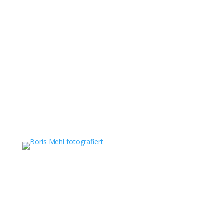
Boris Mehl fotografiert
Echte Boudoirfotografie, ungestellte