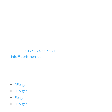
Boris Mehl fotografiert
Echte Boudoirfotografie, ungestellte
Hochzeitsreportagen, persönliche Portraits und
dokumentarische Reportagen & Projekte.
Kontaktdaten
Telefon:
0176 / 24 33 53 71
info@borismehl.de
Sozial Media
Folgen
Folgen
Folgen
Folgen