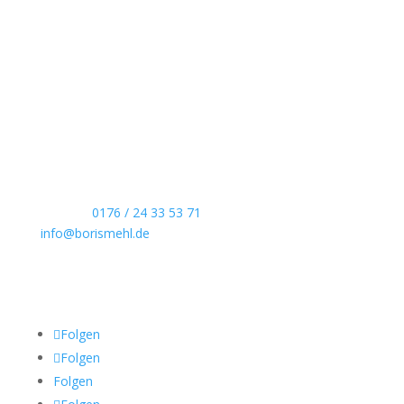
Boris Mehl fotografiert
Echte Boudoirfotografie, ungestellte
Hochzeitsreportagen, persönliche Portraits und
dokumentarische Reportagen & Projekte.
Kontaktdaten
Telefon:
0176 / 24 33 53 71
info@borismehl.de
Sozial Media
Folgen
Folgen
Folgen