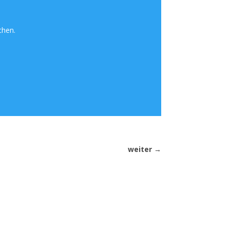
chen.
weiter
→