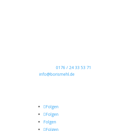
Boris Mehl fotografiert
Echte Boudoirfotografie, ungestellte Hochzeitsr
Portraits und dokumentarische Reportagen & Pr
Kontaktdaten
Telefon:
0176 / 24 33 53 71
info@borismehl.de
Sozial Media
Folgen
Folgen
Folgen
Folgen