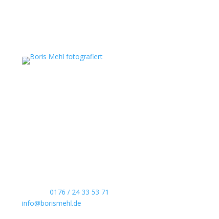
Boris Mehl fotografiert
Echte Boudoirfotografie, ungestellte
Hochzeitsreportagen, persönliche Portraits und
dokumentarische Reportagen & Projekte.
Kontaktdaten
Telefon:
0176 / 24 33 53 71
info@borismehl.de