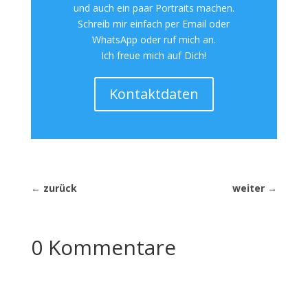
und auch ein paar Portraits machen.
Schreib mir einfach per Email oder
WhatsApp oder ruf mich an.
Ich freue mich auf Dich!
Kontaktdaten
←
zurück
weiter
→
0 Kommentare