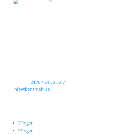
Boris Mehl fotografiert
Echte Boudoirfotografie, ungestellte
Hochzeitsreportagen, persönliche Portraits und
dokumentarische Reportagen & Projekte.
Kontaktdaten
Telefon:
0176 / 24 33 53 71
info@borismehl.de
Sozial Media
Folgen
Folgen