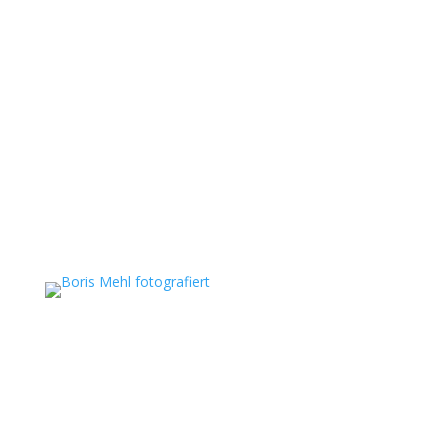
Boris Mehl fotografiert
Echte Boudoirfotografie, ungestellte