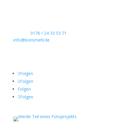
Hochzeitsreportagen, persönliche Portraits und
dokumentarische Reportagen & Projekte.
Kontaktdaten
Telefon:
0176 / 24 33 53 71
info@borismehl.de
Sozial Media
Folgen
Folgen
Folgen
Folgen