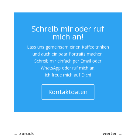
Schreib mir oder ruf
mich an!
Lass uns gemeinsam einen Kaffee trinken
und auch ein paar Portraits machen.
Schreib mir einfach per Email oder
WhatsApp oder ruf mich an.
Ich freue mich auf Dich!
Kontaktdaten
←
zurück
weiter
→