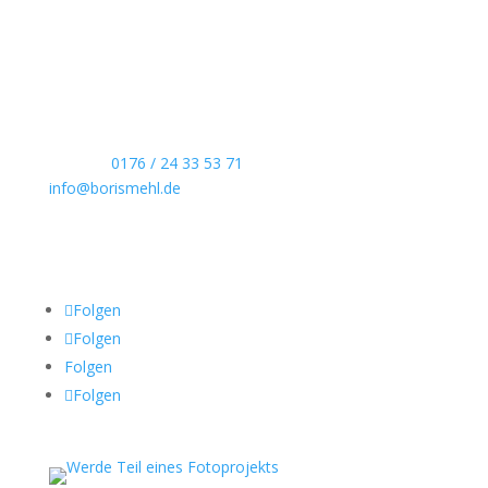
Echte Boudoirfotografie, ungestellte
Hochzeitsreportagen, persönliche Portraits und
dokumentarische Reportagen & Projekte.
Kontaktdaten
Telefon:
0176 / 24 33 53 71
info@borismehl.de
Sozial Media
Folgen
Folgen
Folgen
Folgen