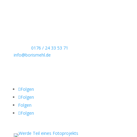
Echte Boudoirfotografie, ungestellte
Hochzeitsreportagen, persönliche Portraits und
dokumentarische Reportagen & Projekte.
Kontaktdaten
Telefon:
0176 / 24 33 53 71
info@borismehl.de
Sozial Media
Folgen
Folgen
Folgen
Folgen