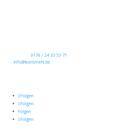
Boris Mehl fotografiert
Echte Boudoirfotografie, ungestellte
Hochzeitsreportagen, persönliche Portraits und
dokumentarische Reportagen & Projekte.
Kontaktdaten
Telefon:
0176 / 24 33 53 71
info@borismehl.de
Sozial Media
Folgen
Folgen
Folgen
Folgen