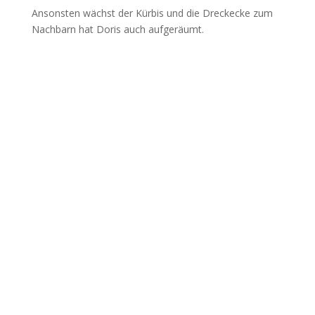
Ansonsten wächst der Kürbis und die Dreckecke zum
Nachbarn hat Doris auch aufgeräumt.
Schreib mir oder ruf
mich an!
Lass uns gemeinsam einen Kaffee trinken
und auch ein paar Portraits machen.
Schreib mir einfach per Email oder
WhatsApp oder ruf mich an.
Ich freue mich auf Dich!
Kontaktdaten