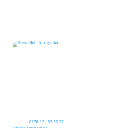
Boris Mehl fotografiert
Echte Boudoirfotografie, ungestellte
Hochzeitsreportagen, persönliche Portraits und
dokumentarische Reportagen & Projekte.
Kontaktdaten
Telefon:
0176 / 24 33 53 71