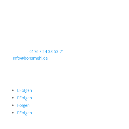
Boris Mehl fotografiert
Echte Boudoirfotografie, ungestellte
Hochzeitsreportagen, persönliche Portraits und
dokumentarische Reportagen & Projekte.
Kontaktdaten
Telefon:
0176 / 24 33 53 71
info@borismehl.de
Sozial Media
Folgen
Folgen
Folgen
Folgen