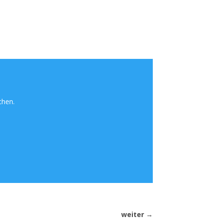
chen.
weiter
→