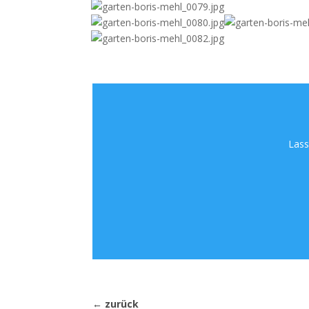
Lass
←
zurück