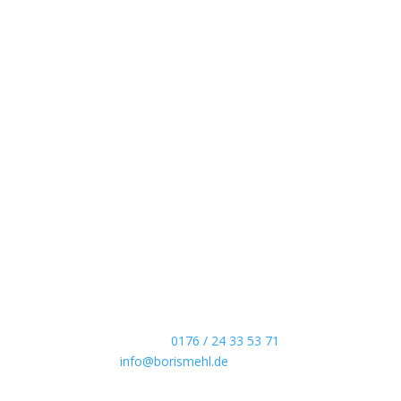
Boris Mehl fotografiert
Echte Boudoirfotografie, ungestellte Hochzeitsr
Portraits und dokumentarische Reportagen & Pr
Kontaktdaten
Telefon:
0176 / 24 33 53 71
info@borismehl.de