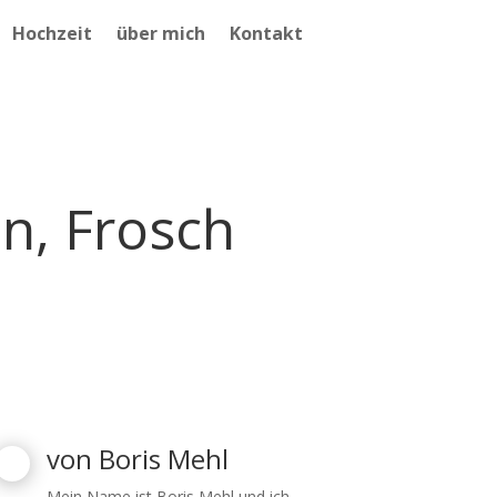
Hochzeit
über mich
Kontakt
en, Frosch
von
Boris Mehl
Mein Name ist Boris Mehl und ich