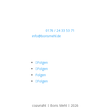
Echte Boudoirfotografie, ungestellte Hochzeitsr
Portraits und dokumentarische Reportagen & Pr
Kontaktdaten
Telefon:
0176 / 24 33 53 71
info@borismehl.de
Sozial Media
Folgen
Folgen
Folgen
Folgen
copyright | Boris Mehl | 2026