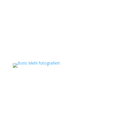
Boris Mehl fotografiert
Echte Boudoirfotografie, ungestellte
Hochzeitsreportagen, persönliche Portraits und
dokumentarische Reportagen & Projekte.