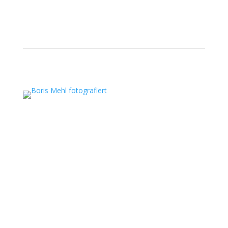
Boris Mehl fotografiert
Echte Boudoirfotografie, ungestellte
Hochzeitsreportagen, persönliche Portraits und
dokumentarische Reportagen & Projekte.
Kontaktdaten