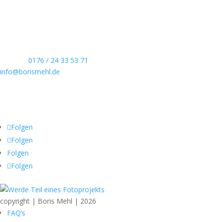
Echte Boudoirfotografie, ungestellte Hochzeitsreportagen,
persönliche Portraits und dokumentarische Reportagen & Projekte.
Kontaktdaten
Telefon:
0176 / 24 33 53 71
info@borismehl.de
Sozial Media
Folgen
Folgen
Folgen
Folgen
copyright | Boris Mehl | 2026
FAQ’s