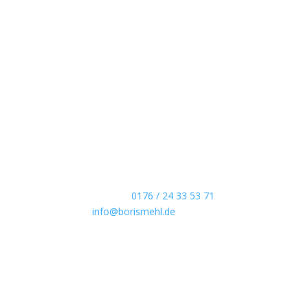
Boris Mehl fotografiert
Echte Boudoirfotografie, ungestellte Hochzeitsr
Portraits und dokumentarische Reportagen & Pr
Kontaktdaten
Telefon:
0176 / 24 33 53 71
info@borismehl.de
Sozial Media