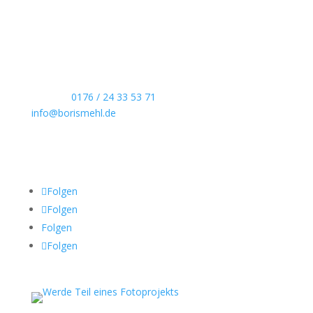
Echte Boudoirfotografie, ungestellte
Hochzeitsreportagen, persönliche Portraits und
dokumentarische Reportagen & Projekte.
Kontaktdaten
Telefon:
0176 / 24 33 53 71
info@borismehl.de
Sozial Media
Folgen
Folgen
Folgen
Folgen