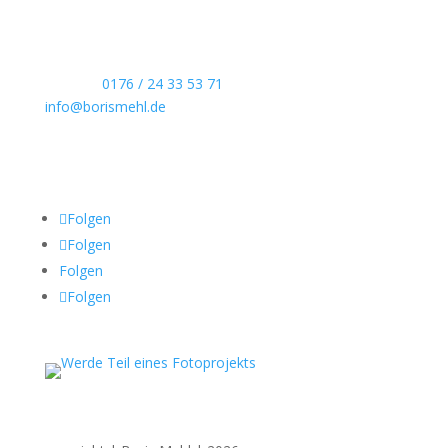
dokumentarische Reportagen & Projekte.
Kontaktdaten
Telefon:
0176 / 24 33 53 71
info@borismehl.de
Sozial Media
Folgen
Folgen
Folgen
Folgen