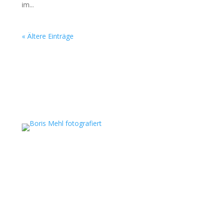
im...
« Ältere Einträge
Boris Mehl fotografiert
Echte Boudoirfotografie, ungestellte
Hochzeitsreportagen, persönliche Portraits und