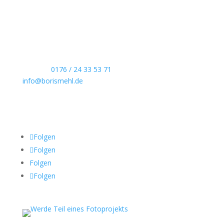
Echte Boudoirfotografie, ungestellte
Hochzeitsreportagen, persönliche Portraits und
dokumentarische Reportagen & Projekte.
Kontaktdaten
Telefon:
0176 / 24 33 53 71
info@borismehl.de
Sozial Media
Folgen
Folgen
Folgen
Folgen