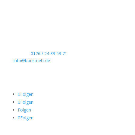
Boris Mehl fotografiert
Echte Boudoirfotografie, ungestellte
Hochzeitsreportagen, persönliche Portraits und
dokumentarische Reportagen & Projekte.
Kontaktdaten
Telefon:
0176 / 24 33 53 71
info@borismehl.de
Sozial Media
Folgen
Folgen
Folgen
Folgen