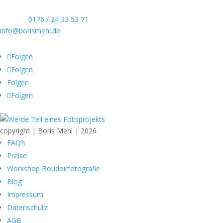
Kontaktdaten
Telefon:
0176 / 24 33 53 71
info@borismehl.de
Sozial Media
Folgen
Folgen
Folgen
Folgen
copyright | Boris Mehl | 2026
FAQ’s
Preise
Workshop Boudoirfotografie
Blog
Impressum
Datenschutz
AGB