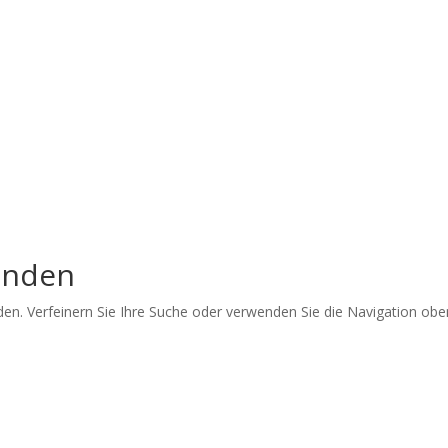
unden
den. Verfeinern Sie Ihre Suche oder verwenden Sie die Navigation ob
che Portraits und dokumentarische Reportagen & Projekte.