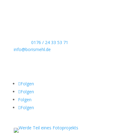
Echte Boudoirfotografie, ungestellte
Hochzeitsreportagen, persönliche Portraits und
dokumentarische Reportagen & Projekte.
Kontaktdaten
Telefon:
0176 / 24 33 53 71
info@borismehl.de
Sozial Media
Folgen
Folgen
Folgen
Folgen