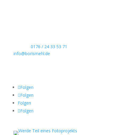
Echte Boudoirfotografie, ungestellte
Hochzeitsreportagen, persönliche Portraits und
dokumentarische Reportagen & Projekte.
Kontaktdaten
Telefon:
0176 / 24 33 53 71
info@borismehl.de
Sozial Media
Folgen
Folgen
Folgen
Folgen