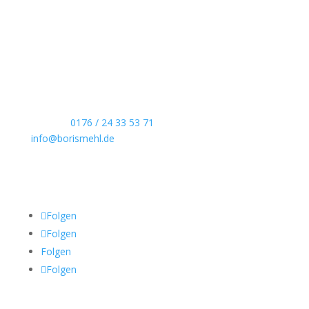
Boris Mehl fotografiert
Echte Boudoirfotografie, ungestellte
Hochzeitsreportagen, persönliche Portraits und
dokumentarische Reportagen & Projekte.
Kontaktdaten
Telefon:
0176 / 24 33 53 71
info@borismehl.de
Sozial Media
Folgen
Folgen
Folgen
Folgen