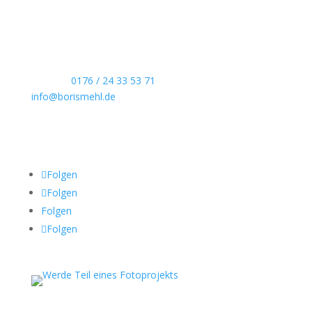
Hochzeitsreportagen, persönliche Portraits und
dokumentarische Reportagen & Projekte.
Kontaktdaten
Telefon:
0176 / 24 33 53 71
info@borismehl.de
Sozial Media
Folgen
Folgen
Folgen
Folgen