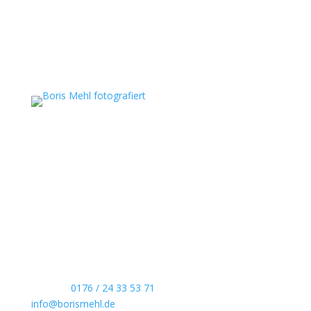
Boris Mehl fotografiert
Echte Boudoirfotografie, ungestellte
Hochzeitsreportagen, persönliche Portraits und
dokumentarische Reportagen & Projekte.
Kontaktdaten
Telefon:
0176 / 24 33 53 71
info@borismehl.de