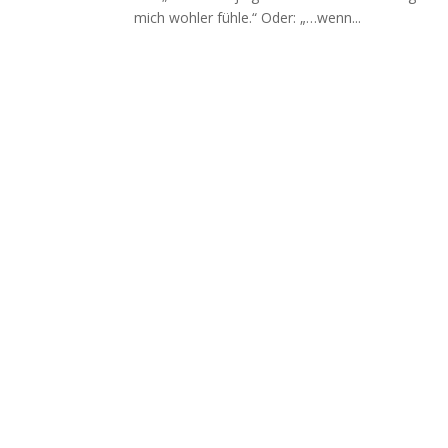
mich wohler fühle.“ Oder: „…wenn...
Boris Mehl fotografiert
Echte Boudoirfotografie, ungestellte Hochzeitsr
Portraits und dokumentarische Reportagen & Pr
Kontaktdaten