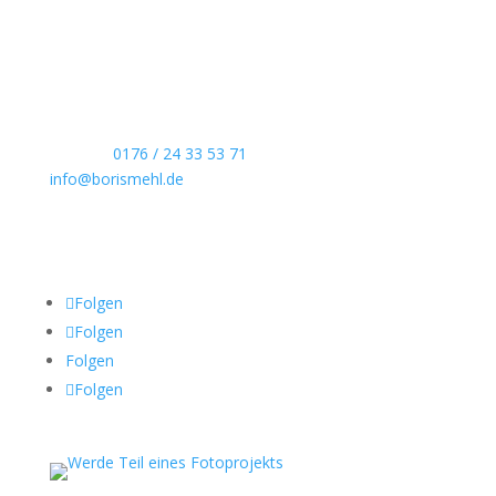
Echte Boudoirfotografie, ungestellte
Hochzeitsreportagen, persönliche Portraits und
dokumentarische Reportagen & Projekte.
Kontaktdaten
Telefon:
0176 / 24 33 53 71
info@borismehl.de
Sozial Media
Folgen
Folgen
Folgen
Folgen