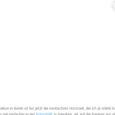
un in Berlin ist bis jetzt die exotischste Hochzeit, die ich je erlebt
 viel einfacher in der
Botschaft
zu heiraten, als auf die Papiere aus