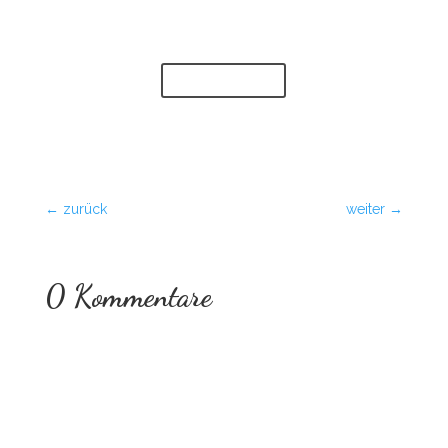
WhatsApp oder ruf mich an.
Ich freue mich auf Dich!
Kontaktdaten
←
zurück
weiter
→
0 Kommentare