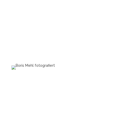
Boris Mehl fotografiert
Echte Boudoirfotografie, ungestellte
Hochzeitsreportagen, persönliche Portraits und